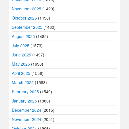
November 2025
(1420)
October 2025
(1456)
September 2025
(1462)
August 2025
(1485)
July 2025
(1573)
June 2025
(1497)
May 2025
(1636)
April 2025
(1556)
March 2025
(1588)
February 2025
(1540)
January 2025
(1886)
December 2024
(2015)
November 2024
(2051)
October 2024
(1906)