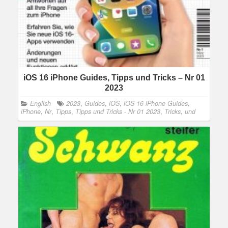
iOS 16 iPhone Guides, Tipps und Tricks – Nr 01
2023
English
2023
,
Guides
,
iOS
,
iOS 16 iPhone Guides
,
iPhone
,
Nr
,
Tipps
,
Tipps und Tricks - Nr 01 2023
,
Tricks
,
und