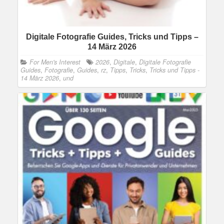
Digitale Fotografie Guides, Tricks und Tipps –
14 März 2026
For Men's Interest
2026
,
Digitale
,
Digitale Fotografie
Guides
,
Fotografie
,
Guides
,
rz
,
Tipps
,
Tricks
,
Tricks und Tipps -
14 März 2026
,
und