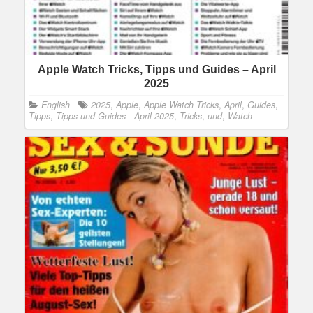
Apple Watch Tricks, Tipps und Guides – April
2025
English
2025
,
Apple
,
Apple Watch Tricks
,
April
,
Guides
,
Tipps
,
Tipps und Guides - April 2025
,
Tricks
,
und
,
Watch