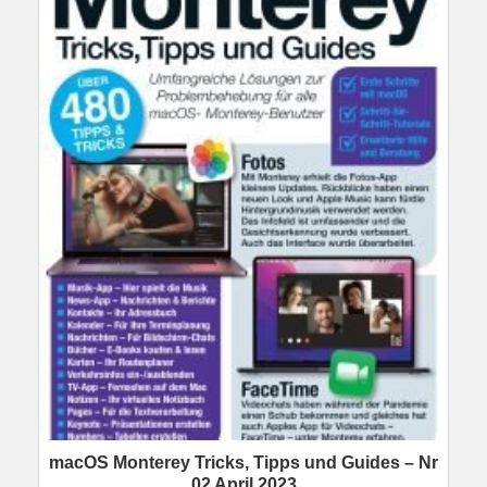
macOS Monterey Tricks, Tipps und Guides – Nr
02 April 2023