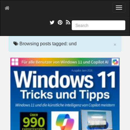
T
o
g
g
l
e
×
n
Browsing posts tagged: und
a
v
i
g
a
t
i
o
n