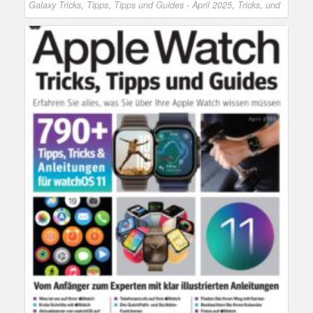
Galaxy Tricks
,
Tipps
,
Tipps und Guides - April 2025
,
Tricks
,
und