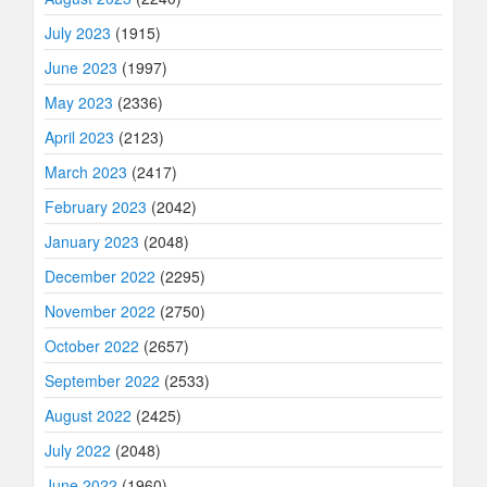
July 2023
(1915)
June 2023
(1997)
May 2023
(2336)
April 2023
(2123)
March 2023
(2417)
February 2023
(2042)
January 2023
(2048)
December 2022
(2295)
November 2022
(2750)
October 2022
(2657)
September 2022
(2533)
August 2022
(2425)
July 2022
(2048)
June 2022
(1960)