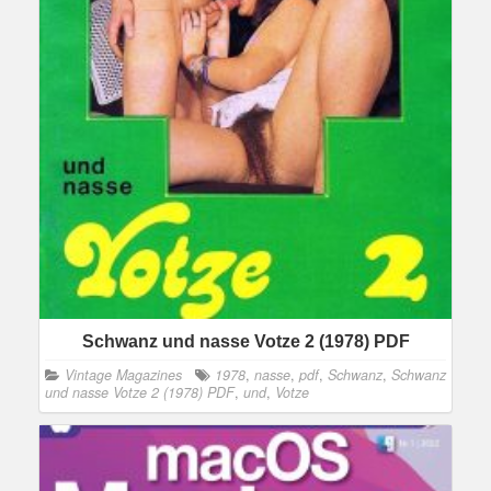
Schwanz und nasse Votze 2 (1978) PDF
Vintage Magazines
1978
,
nasse
,
pdf
,
Schwanz
,
Schwanz
und nasse Votze 2 (1978) PDF
,
und
,
Votze