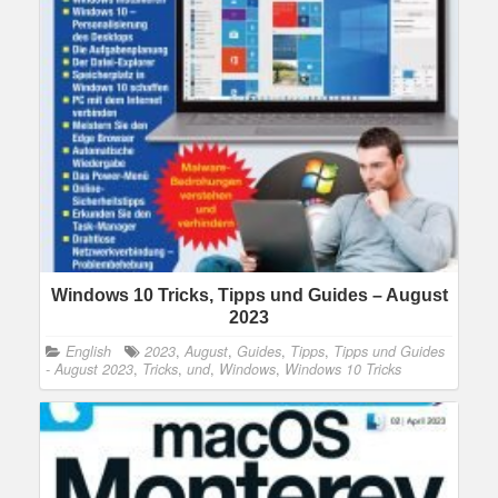
Windows 10 Tricks, Tipps und Guides – August
2023
English
2023
,
August
,
Guides
,
Tipps
,
Tipps und Guides
- August 2023
,
Tricks
,
und
,
Windows
,
Windows 10 Tricks