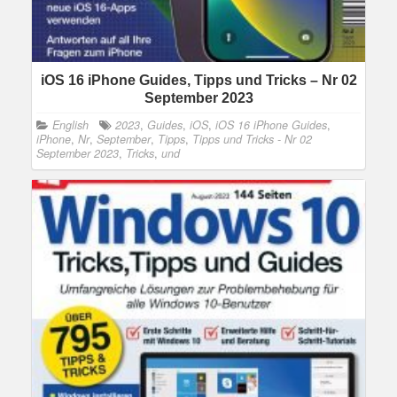
iOS 16 iPhone Guides, Tipps und Tricks – Nr 02
September 2023
English
2023
,
Guides
,
iOS
,
iOS 16 iPhone Guides
,
iPhone
,
Nr
,
September
,
Tipps
,
Tipps und Tricks - Nr 02
September 2023
,
Tricks
,
und