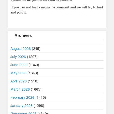
If you can not find a magazine comment and we will try to find
and post it.
Archives
August 2026
(245)
July 2026
(1207)
June 2026
(1340)
May 2026
(1643)
April 2026
(1518)
March 2026
(1665)
February 2026
(1415)
January 2026
(1298)
December 2025
(1319)