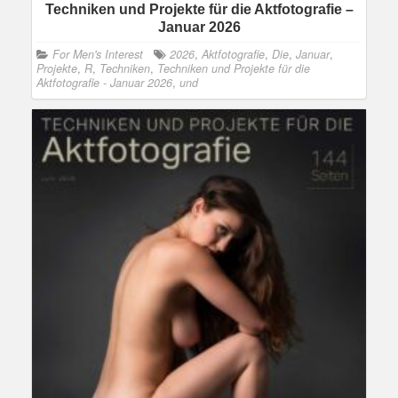
Techniken und Projekte für die Aktfotografie –
Januar 2026
For Men's Interest
2026
,
Aktfotografie
,
Die
,
Januar
,
Projekte
,
R
,
Techniken
,
Techniken und Projekte für die
Aktfotografie - Januar 2026
,
und